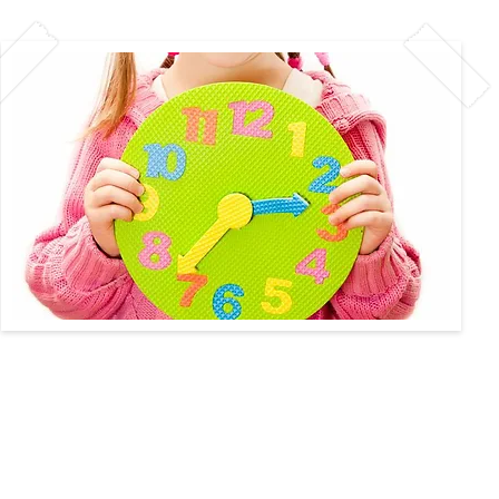
, chaque enfant sera respecté dans ses besoins phy
ortir ou de s’isoler du groupe, etc… Il aura accès
n adulte.