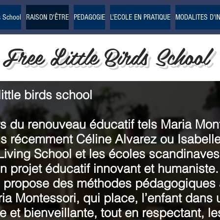
freelittlebirdsschool@gmail.com
s School
RAISON D'ÊTRE
PEDAGOGIE
L'ECOLE EN PRATIQUE
MODALITES D'I
Free Little Birds School
ittle birds school
rs du renouveau éducatif tels Maria Mont
us récemment Céline Alvarez ou Isabelle 
Living School et les écoles scandinaves, 
un projet éducatif innovant et humaniste
ui propose des méthodes pédagogiques a
ia Montessori, qui place, l’enfant dans u
et bienveillante, tout en respectant, les