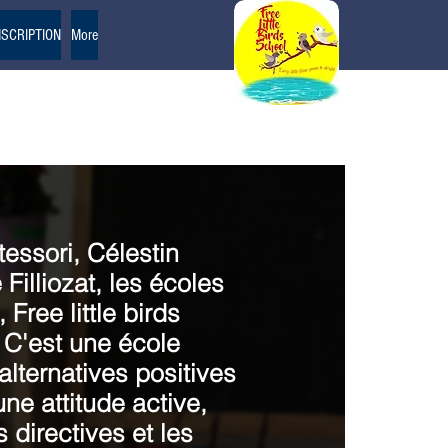
NSCRIPTION
More
essori, Célestin
Filliozat, les écoles
Free little birds
. C'est une école
lternatives positives
ne attitude active,
 directives et les