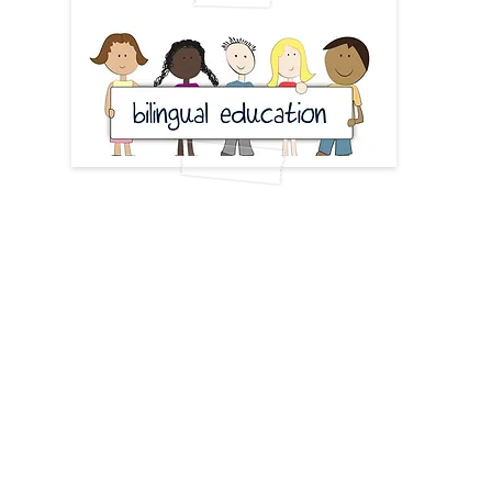
mémorisent sans effort et ont des capacités d'imi
ux enfants dès 3 ans une immersion dans la langue 
e. Cette dernière, de culture anglo-saxonne, s’
d’entendre et de répéter le bon accent avec la bo
 de manière fluide : avant 6 ans, les enfants n