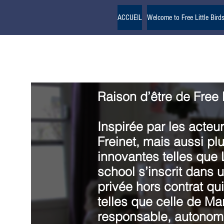
00 33 6 62 93 56 46
ACCUEIL
Welcome to Free Little Bird
Raison d’être de Free l
Inspirée par les acteu
Freinet, mais aussi pl
innovantes telles que 
school s’inscrit dans 
privée hors contrat q
telles que celle de Mar
responsable, autonome 