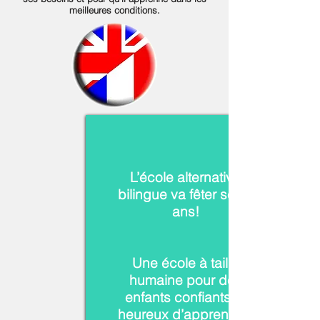
meilleures conditions.
L’école alternative
bilingue va fêter ses 4
ans!
Une école à taille
humaine pour des
enfants confiants et
heureux d’apprendre.