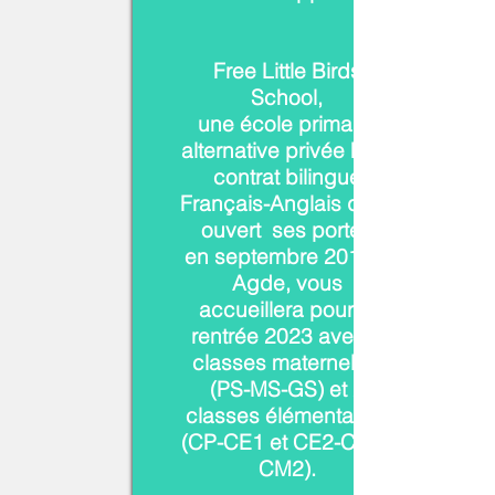
Free Little Birds
School,
une école primaire
alternative privée hors
contrat bilingue
Français-Anglais qui a
ouvert ses portes
en septembre 2019 à
Agde, vous
accueillera pour la
rentrée 2023 avec 2
classes maternelles
(PS-MS-GS) et 2
classes élémentaires
(CP-CE1 et CE2-CM1-
CM2).